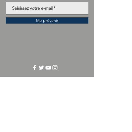
Me prévenir
Éditions pépin&plume
pepinetplume(at)gmail.com