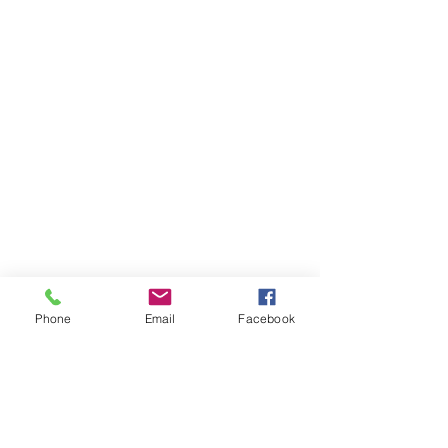
Magasin
FAQ
Livraison et retours
Politique du magasin
Modes de paiement
Réseaux sociaux
Facebook
Phone
Email
Facebook
Twitter
Instagram
Pinterest