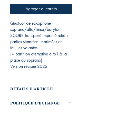
Agregar al carrito
Quatuor de saxophone
soprano/alto/ténor/baryton
SCORE transposé imprimé relié +
parties séparées imprimées en
feuilles volantes
(+ partition aternative alto1 à la
place du soprano)
Version révisée 2022
DÉTAILS D'ARTICLE
Score 6 pages A4 (8.27 x 11.69 in /
POLITIQUE D'ÉCHANGE
210 x 297 mm),
paper 80# White, Saddle
Politique d'échange et de
Stitch, Glossy Cover