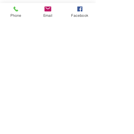
Phone
Email
Facebook
Réseaux sociaux
Facebook
Twitter
Instagram
Pinterest
Soyez les premiers informés
Notre newsletter
Rejoindre