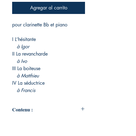
Agregar al carrito
pour clarinette Bb et piano
I L’hésitante
à Igor
II La revancharde
à Ivo
III La boiteuse
à Matthieu
IV La séductrice
à Francis
Contenu :
Partition 23 pages au format A4 de
clarinette et piano (papier 80# blanc,
reliure à agrafes)