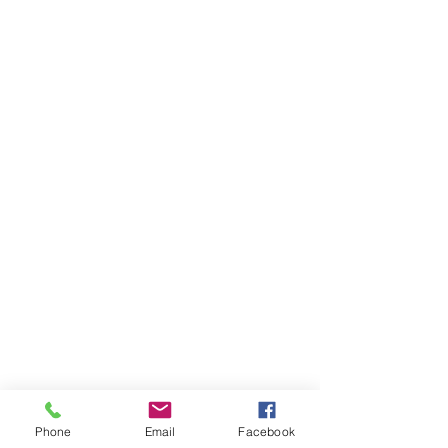
+ partie 14 pages au format A4 de
clarinette (papier 80# blanc, reliure à
Éditions pépin&plume
agrafes)
pepinetplume(at)gmail.com
Magasin
FAQ
Livraison et retours
Politique du magasin
Modes de paiement
Réseaux sociaux
Phone
Email
Facebook