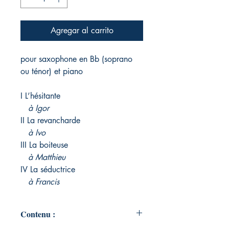
Agregar al carrito
pour saxophone en Bb (soprano
ou ténor) et piano
I L’hésitante
à Igor
II La revancharde
à Ivo
III La boiteuse
à Matthieu
IV La séductrice
à Francis
Contenu :