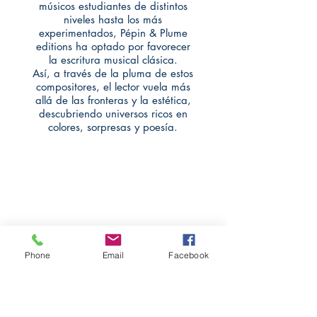
músicos estudiantes de distintos
niveles hasta los más
experimentados, Pépin & Plume
editions ha optado por favorecer
la escritura musical clásica.
Así, a través de la pluma de estos
compositores, el lector vuela más
allá de las fronteras y la estética,
descubriendo universos ricos en
colores, sorpresas y poesía.
Éditions pépin&plume
pepinetplume(at)gmail.com
Phone
Email
Facebook
Magasin