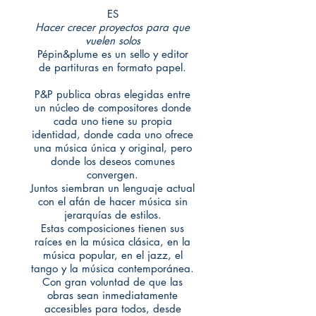
ES
Hacer crecer proyectos para que
vuelen solos
Pépin&plume es un sello y editor
de partituras en formato papel.
P&P publica obras elegidas entre
un núcleo de compositores donde
cada uno tiene su propia
identidad, donde cada uno ofrece
una música única y original, pero
donde los deseos comunes
convergen.
Juntos siembran un lenguaje actual
con el afán de hacer música sin
jerarquías de estilos.
Estas composiciones tienen sus
raíces en la música clásica, en la
música popular, en el jazz, el
tango y la música contemporánea.
Con gran voluntad de que las
obras sean inmediatamente
accesibles para todos, desde