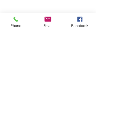
Modes de paiement
Phone
Email
Facebook
Réseaux sociaux
Facebook
Twitter
Instagram
Pinterest
Soyez les premiers informés
Notre newsletter