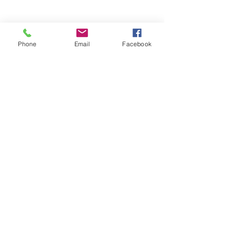
Modes de paiement
Phone
Email
Facebook
Réseaux sociaux
Facebook
Twitter
Instagram
Pinterest
Soyez les premiers informés
Notre newsletter