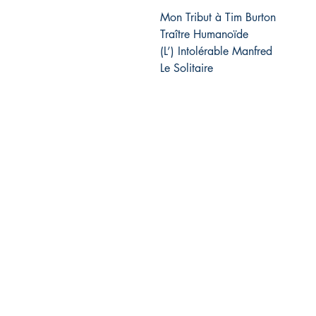
Mon Tribut à Tim Burton
Traître Humanoïde
(L’) Intolérable Manfred
Le Solitaire
Éditions pépin&plume
pepinetplume(at)gmail.com