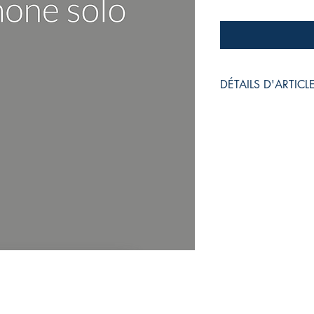
DÉTAILS D'ARTICL
Partition 11 pages r
297 mm),
paper 80# White, Sad