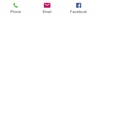
Pinterest
Phone
Email
Facebook
Soyez les premiers informés
Notre newsletter
Rejoindre
© 2020 par
Éditionspépin&plume.