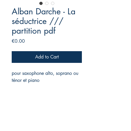
Alban Darche - La
séductrice ///
partition pdf
Price
€0.00
Add to Cart
pour saxophone alto, soprano ou
ténor et piano
Éditions pépin&plume
pepinetplume(at)gmail.com