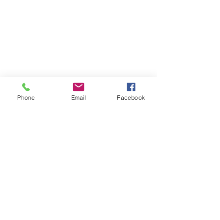
Modes de paiement
Réseaux sociaux
Facebook
Twitter
Phone
Email
Facebook
Instagram
Pinterest
Soyez les premiers informés
Notre newsletter