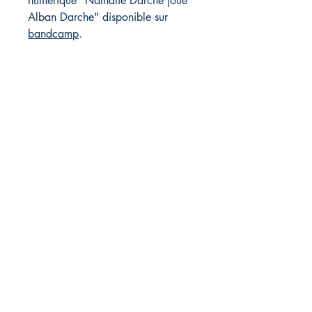
numérique "Nathalie Darche joue
Alban Darche" disponible sur
bandcamp
.
Éditions pépin&plume
pepinetplume(at)gmail.com
Magasin
FAQ
Livraison et retours
Politique du magasin