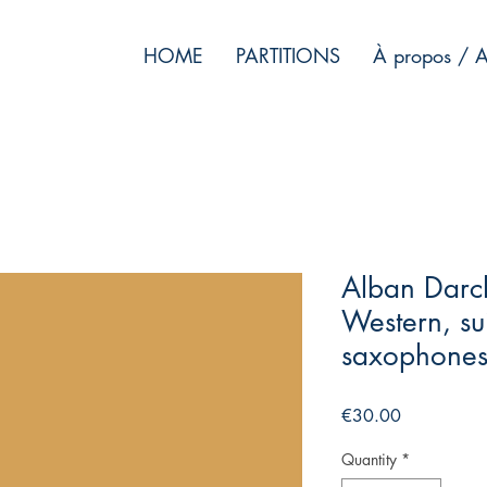
HOME
PARTITIONS
À propos / A
Alban Darc
Western, su
saxophone
Price
€30.00
Quantity
*