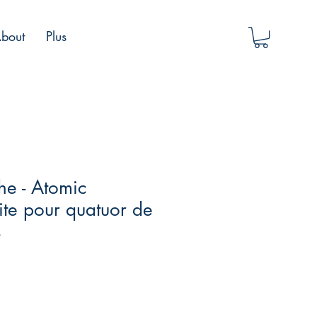
bout
Plus
he - Atomic
ite pour quatuor de
s