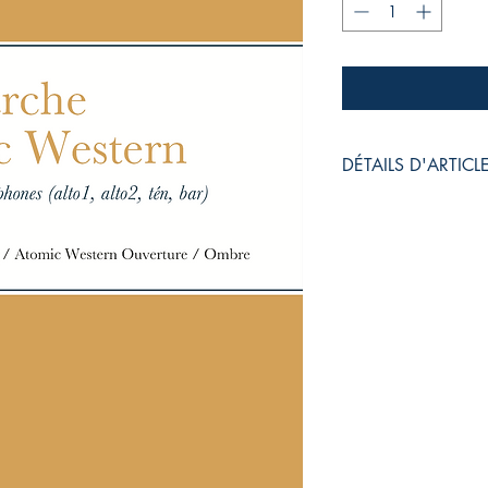
DÉTAILS D'ARTICL
Score 20 pages A4 (
paper 80# White,Sadd
+
Parties séparées 4 x
x 297 mm),
paper 80# White, Sad