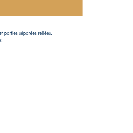
t parties séparées reliées.
s:
Magasin
Réseaux sociaux