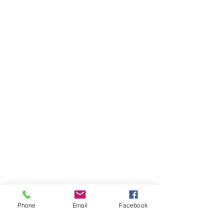
Éditions pépin&plume
pepinetplume(at)gmail.com
Magasin
FAQ
Livraison et retours
Politique du magasin
Modes de paiement
Réseaux sociaux
Phone
Email
Facebook
Facebook