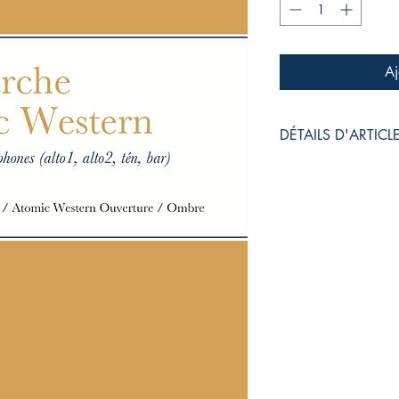
Aj
DÉTAILS D'ARTICL
Score 20 pages A4 (
paper 80# White,Sadd
+
Parties séparées 4 x
x 297 mm),
paper 80# White, Sad