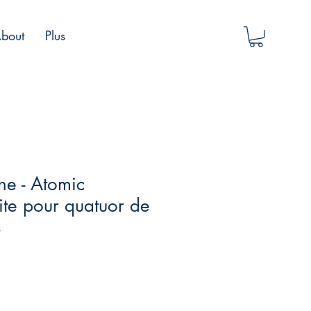
bout
Plus
he - Atomic
ite pour quatuor de
s