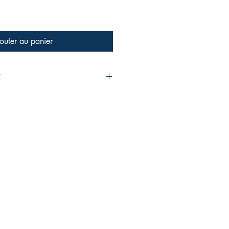
outer au panier
E
8.27 x 11.69 in / 210 x 297 mm),
le Stitch, Glossy Cover
 6 pages, A4 (8.27 x 11.69 in / 210
dle Stitch, Matte Cover