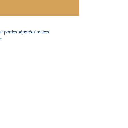
t parties séparées reliées.
s:
Magasin
Réseaux sociaux