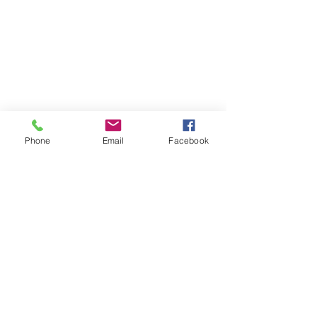
Modes de paiement
Réseaux sociaux
Facebook
Twitter
Phone
Email
Facebook
Instagram
Pinterest
Soyez les premiers informés
Notre newsletter