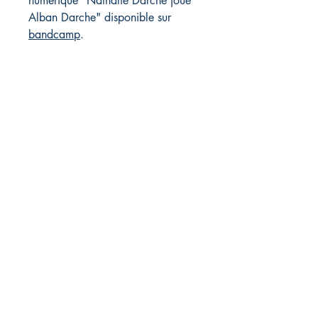
numérique "Nathalie Darche joue
Alban Darche" disponible sur
bandcamp
.
Éditions pépin&plume
pepinetplume(at)gmail.com
Magasin
FAQ
Livraison et retours
Politique du magasin