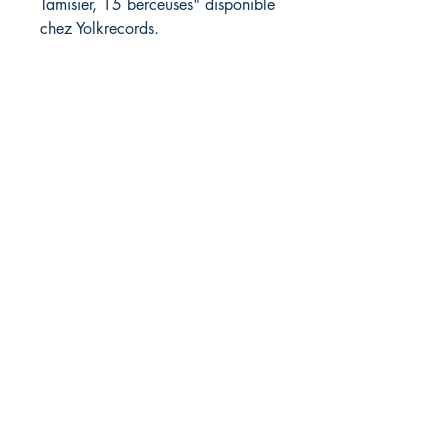
Tamisier, 15 berceuses" disponible
chez Yolkrecords.
Éditions pépin&plume
pepinetplume(at)gmail.com
Magasin
FAQ
Livraison et retours
Politique du magasin
Modes de paiement