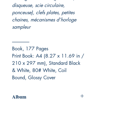
disqueuse, scie circulaire,
ponceuse), clefs plates, petites
chaines, mécanismes d’horloge
sampleur
-------------------
Book, 177 Pages
Print Book: A4 (8.27 x 11.69 in /
210 x 297 mm), Standard Black
& White, 80# White, Coil
Bound, Glossy Cover
Album
ICI
vous trouverez l'album de Guillaume
Saint-James
La Symphonie « Bleu »
- Sketches of Seven,
paru sur le label
INDÉ SENS.
"Une musique atypique, brillante et