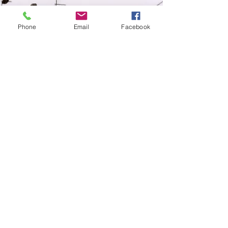
Phone
Email
Facebook
Réseaux sociaux
Facebook
Twitter
Instagram
Pinterest
Soyez les premiers informés
Notre newsletter
Rejoindre