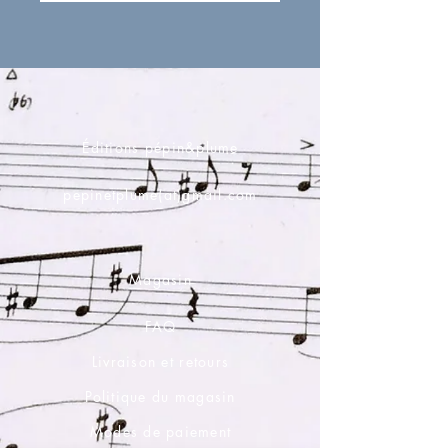
Éditions pépin&plume
pepinetplume(at)gmail.com
Magasin
FAQ
Livraison et retours
Politique du magasin
Modes de paiement